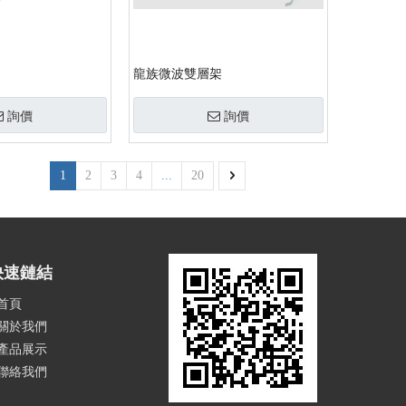
龍族微波雙層架
詢價
詢價
1
2
3
4
...
20
快速鏈結
首頁
關於我們
產品展示
聯絡我們