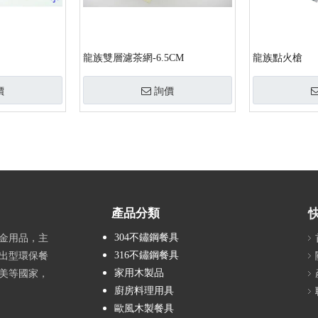
龍族雙層濾茶網-6.5CM
龍族點火槍
價
詢價
產品分類
304不鏽鋼餐具
金用品，主
316不鏽鋼餐具
出型環保餐
家用木製品
美等國家，
廚房料理用具
歐風木製餐具