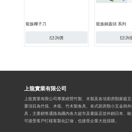
龍族椰子刀
龍族鍋蓋頭 系列
詢價
詢
»
上龍實業有限公司
上龍實業有限公司專業經營竹製、木製及各項廚房類家庭五
要項目為竹筷、木筷、竹木製食具、各式廚房類小五金與外
具，主要銷售通路為國內各大超市及量販店並外銷日本、歐
可接受客戶打樣客製化訂做，也接受企業大批採購。