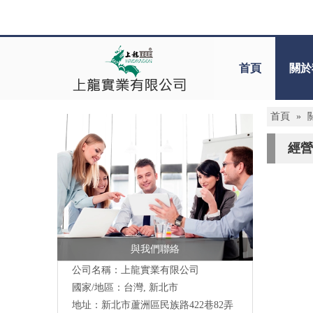
首頁
關於
首頁
»
經營
與我們聯絡
公司名稱：上龍實業有限公司
國家/地區：台灣, 新北市
地址：
新北市蘆洲區民族路422巷82弄