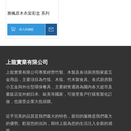
雅楓原木衣架彩盒 系列
加入詢價籃
詢價
上龍實業有限公司
上龍實業有限公司專業經營竹製、木製及各項廚房類家庭五
金用品，主要項目為竹筷、木筷、竹木製食具、各式廚房類
小五金與外出型環保餐具，主要銷售通路為國內各大超市及
量販店並外銷日本、歐美等國家，可接受客戶打樣客製化訂
做，也接受企業大批採購。
近乎完美的品質是我們最大的特色，親切的服務是我們最大
的優勢。歡迎您的洽詢，期待上龍為您的生活注入全新的感
受。