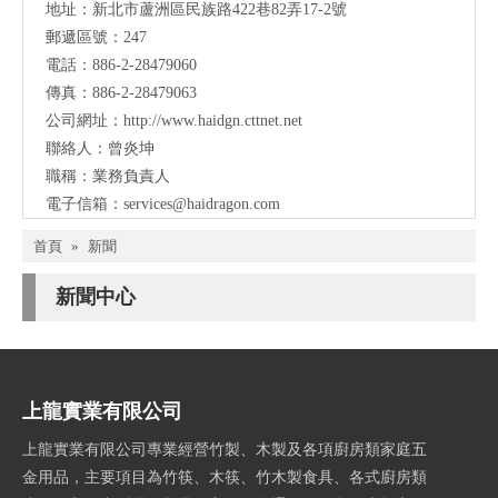
地址：
新北市蘆洲區民族路422巷82弄17-2號
郵遞區號：247
電話：886-2-28479060
傳真：886-2-28479063
公司網址：
http://www.haidgn.cttnet.net
聯絡人：曾炎坤
職稱：業務負責人
電子信箱：
services@haidragon.com
首頁
»
新聞
新聞中心
上龍實業有限公司
上龍實業有限公司專業經營竹製、木製及各項廚房類家庭五
金用品，主要項目為竹筷、木筷、竹木製食具、各式廚房類