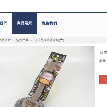
我們
產品展示
聯絡我們
產品展示
»
清潔用具
»
日式壓板防翹球刷(大)
日
數量