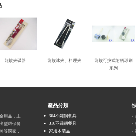
品
龍族夾碟器
龍族冰夾、料理夾
龍族可換式附柄球刷
系列
產品分類
304不鏽鋼餐具
金用品，主
316不鏽鋼餐具
出型環保餐
家用木製品
美等國家，