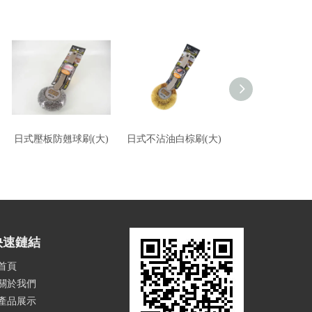
日式壓板防翹球刷(大)
日式不沾油白棕刷(大)
龍族附柄球
快速鏈結
首頁
關於我們
產品展示