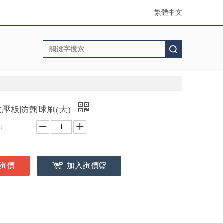
繁體中文
搜索
式壓板防翹球刷(大)
：
詢價
加入詢價籃