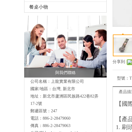
餐桌小物
分享到:
與我們聯絡
型號：
T
公司名稱：上龍實業有限公司
國家/地區：台灣, 新北市
產品描
地址：
新北市蘆洲區民族路422巷82弄
【國際條
17-2號
郵遞區號：247
【產
電話：886-2-28479060
傳真：886-2-28479063
1. 