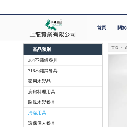
首頁
關於
首頁
»
產品類別
304不鏽鋼餐具
316不鏽鋼餐具
家用木製品
廚房料理用具
歐風木製餐具
清潔用具
環保個人餐具