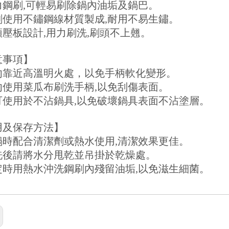
強力鋼刷,可輕易刷除鍋內油垢及鍋巴。
鋼刷使用不鏽鋼線材質製成,耐用不易生鏽。
刷頭壓板設計,用力刷洗,刷頭不上翹。
意事項】
 請勿靠近高溫明火處，以免手柄軟化變形。
請勿使用菜瓜布刷洗手柄,以免刮傷表面。
不可使用於不沾鍋具,以免破壞鍋具表面不沾塗層。
用及保存方法】
刷鍋時配合清潔劑或熱水使用,清潔效果更佳。
刷洗後請將水分甩乾並吊掛於乾燥處。
請定時用熱水沖洗鋼刷內殘留油垢,以免滋生細菌。