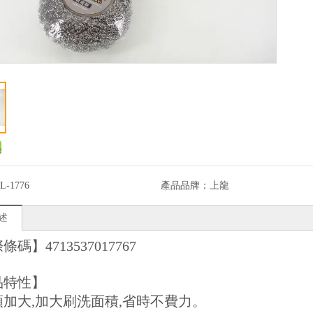
L-1776
產品品牌：
上龍
述
碼】4713537017767
品特性】
刷頭加大,加大刷洗面積,省時不費力。