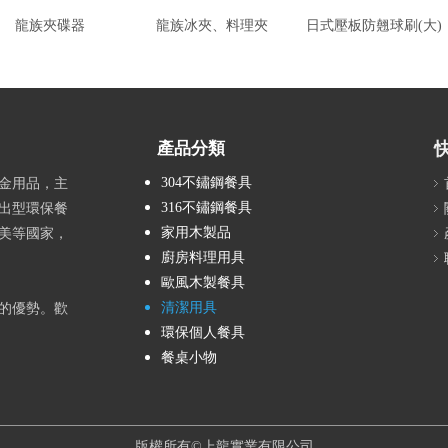
龍族夾碟器
龍族冰夾、料理夾
日式壓板防翹球刷(大)
產品分類
304不鏽鋼餐具
金用品，主
316不鏽鋼餐具
出型環保餐
家用木製品
美等國家，
廚房料理用具
歐風木製餐具
清潔用具
的優勢。歡
環保個人餐具
餐桌小物
版權所有©上龍實業有限公司