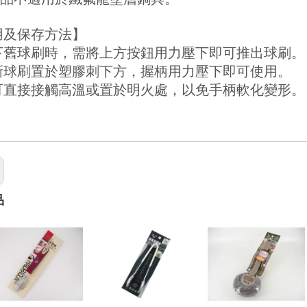
用及保存方法】
 換下舊球刷時，需將上方按鈕用力壓下即可推出球刷。
 將新球刷置於塑膠刺下方，握柄用力壓下即可使用。
 不可直接接觸高溫或置於明火處，以免手柄軟化變形。
品