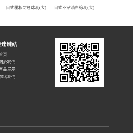
日式壓板防翹球刷(大)
日式不沾油白棕刷(大)
龍族附柄球
快速鏈結
首頁
關於我們
產品展示
聯絡我們