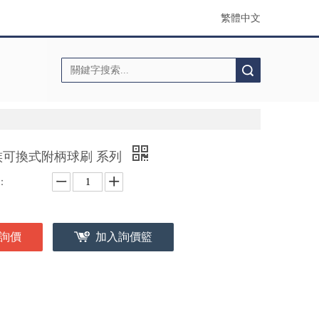
繁體中文
搜索
族可換式附柄球刷 系列
：
詢價
加入詢價籃