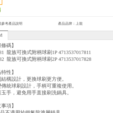
請參考產品說明
產品品牌：
上龍
述
際條碼】
781 龍族可換式附柄球刷1P 4713537017811
782 龍族可換式附柄球刷2P 4713537017828
品特性】
專利結構設計，更換球刷更方便。
改變傳統球刷設計，手柄可重複使用。
保護玉手，避免用手直接刷洗鍋具。
意事項】
本產品不適用於鐵氟龍塗層鍋具。