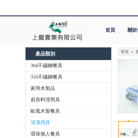
首頁
關於
首頁
»
產品類別
304不鏽鋼餐具
316不鏽鋼餐具
家用木製品
廚房料理用具
歐風木製餐具
清潔用具
環保個人餐具