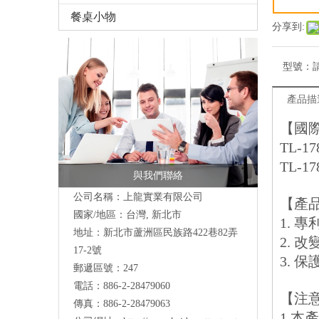
餐桌小物
分享到:
型號：
產品描
【國
TL-1
TL-1
與我們聯絡
公司名稱：上龍實業有限公司
【產
國家/地區：台灣, 新北市
1. 
地址：
新北市蘆洲區民族路422巷82弄
2. 
17-2號
3. 
郵遞區號：247
電話：886-2-28479060
【注
傳真：886-2-28479063
1.